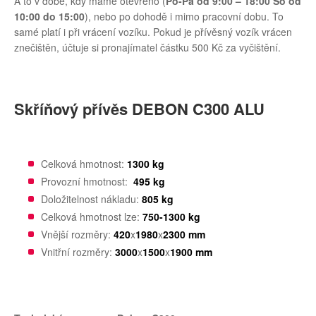
A to v době, kdy máme otevřeno (
Po-Pá od 9:00 – 18:00 So od
10:00 do 15:00
), nebo po dohodě i mimo pracovní dobu. To
samé platí i při vrácení vozíku. Pokud je přívěsný vozík vrácen
znečištěn, účtuje si pronajímatel částku 500 Kč za vyčištění.
Skříňový přívěs DEBON C300 ALU
Celková hmotnost:
1300 kg
Provozní hmotnost:
495 kg
Doložitelnost nákladu:
805 kg
Celková hmotnost lze:
750-1300 kg
Vnější rozměry:
420
x
1980
x
2300 mm
Vnitřní rozměry:
3000
x
1500
x
1900 mm