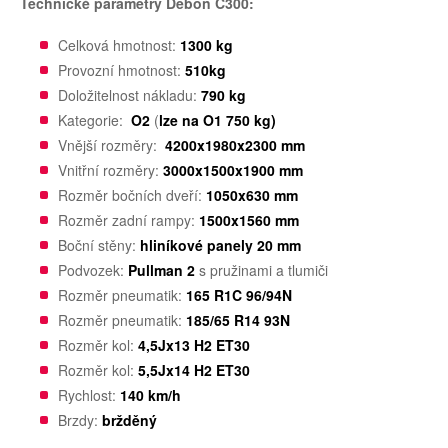
Technické parametry Debon C300:
Celková hmotnost:
1300 kg
Provozní hmotnost:
510kg
Doložitelnost nákladu:
790
kg
Kategorie:
O2
(
lze na O1 750 kg)
Vnější rozměry:
4200x1980x2300 mm
Vnitřní rozměry:
3000x1500x1900 mm
Rozměr bočních dveří:
1050x630 mm
Rozměr zadní rampy:
1500x1560 mm
Boční stěny:
hliníkové panely 20 mm
Podvozek:
Pullman 2
s pružinami a tlumiči
Rozměr pneumatik:
165 R1C 96/94N
Rozměr pneumatik:
185/65 R14 93N
Rozměr kol:
4,5Jx13 H2 ET30
Rozměr kol:
5,5Jx14 H2 ET30
Rychlost:
140 km/h
Brzdy:
bržděný