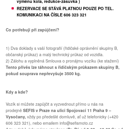
výměnu kola, redukce-zásuvka )
REZERVACE SE STÁVÁ PLATNOU POUZE PO TEL.
KOMUNIKACI NA ČÍSLE 606 323 321
Co potřebuji při zapůjčení?
1) Dva doklady s vaší fotografií (řidičské oprávnění skupiny B,
občanský průkaz) a malý technický průkaz od vozidla.
2) Zálohu a vyplněná Smlouva o pronájmu vozíku (ke stažení)
Tento přívěs lze táhnout s řidičským průkazem skupiny B,
pokud souprava nepřevyšuje 3500 kg.
Kdy a kde?
Vozík si můžete zapůjčit a vyzvednout přímo u nás na
prodejně
SEFIS v Praze na ulici Spojovací 11 Praha 9 –
Vysočany,
vždy po předešlé domluvě, ať už telefonicky (+420
606 323 321), nebo emailem info@sefismoto.cz