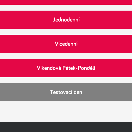
Jednodenní
Vícedenní
Víkendová Pátek-Pondělí
Testovací den