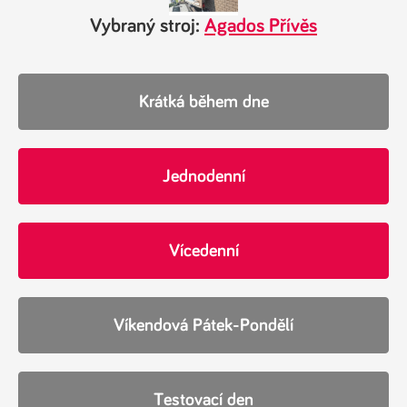
Vybraný stroj:
Agados Přívěs
Krátká během dne
Jednodenní
Vícedenní
Víkendová Pátek-Pondělí
Testovací den